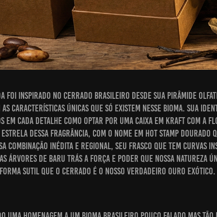
a foi inspirado no cerrado brasileiro desde sua pirâmide olfat
as características únicas que só existem nesse bioma. Sua iden
os em cada detalhe como optar por uma caixa em Kraft com a fl
l estrela dessa fragrância, com o nome em hot stamp dourado 
a combinação inédita e regional, seu frasco que tem curvas in
as árvores de Baru trás a força e poder que nossa natureza ún
forma sutil que o cerrado é o nosso verdadeiro ouro exótico
do uma homenagem a um bioma brasileiro pouco falado mas tão